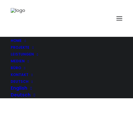
_AHA7241∏a_hanebeck
Home
Denkmalschutz, Am Harras
_AHA7241∏a_hanebeck
HOME
PROJEKTE
LEISTUNGEN
MEDIEN
BÜRO
KONTAKT
DEUTSCH
English
Deutsch