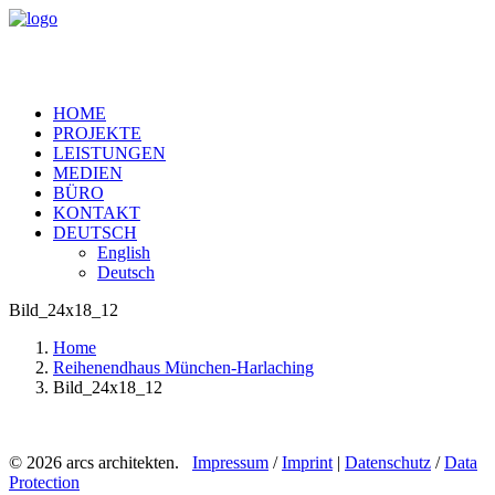
HOME
PROJEKTE
LEISTUNGEN
MEDIEN
BÜRO
KONTAKT
DEUTSCH
English
Deutsch
Bild_24x18_12
Home
Reihenendhaus München-Harlaching
Bild_24x18_12
© 2026 arcs architekten.
Impressum
/
Imprint
|
Datenschutz
/
Data
Protection