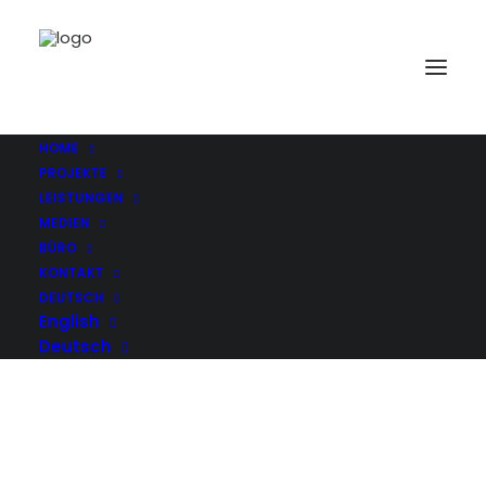
DSC_2050_DxO_1_DxO_2_DxO_3_DxO
Home
Sanierung Wohnung Schwabing
DSC_2050_DxO_1_DxO_2_DxO_3_DxO
HOME
PROJEKTE
LEISTUNGEN
MEDIEN
BÜRO
KONTAKT
DEUTSCH
English
Deutsch