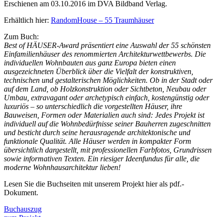
Erschienen am 03.10.2016 im DVA Bildband Verlag.
Erhältlich hier:
RandomHouse – 55 Traumhäuser
Zum Buch:
Best of HÄUSER-Award präsentiert eine Auswahl der 55 schönsten
Einfamilienhäuser des renommierten Architekturwettbewerbs. Die
individuellen Wohnbauten aus ganz Europa bieten einen
ausgezeichneten Überblick über die Vielfalt der konstruktiven,
technischen und gestalterischen Möglichkeiten. Ob in der Stadt oder
auf dem Land, ob Holzkonstruktion oder Sichtbeton, Neubau oder
Umbau, extravagant oder archetypisch einfach, kostengünstig oder
luxuriös – so unterschiedlich die vorgestellten Häuser, ihre
Bauweisen, Formen oder Materialien auch sind: Jedes Projekt ist
individuell auf die Wohnbedürfnisse seiner Bauherren zugeschnitten
und besticht durch seine herausragende architektonische und
funktionale Qualität. Alle Häuser werden in kompakter Form
übersichtlich dargestellt, mit professionellen Farbfotos, Grundrissen
sowie informativen Texten. Ein riesiger Ideenfundus für alle, die
moderne Wohnhausarchitektur lieben!
Lesen Sie die Buchseiten mit unserem Projekt hier als pdf.-
Dokument.
Buchauszug